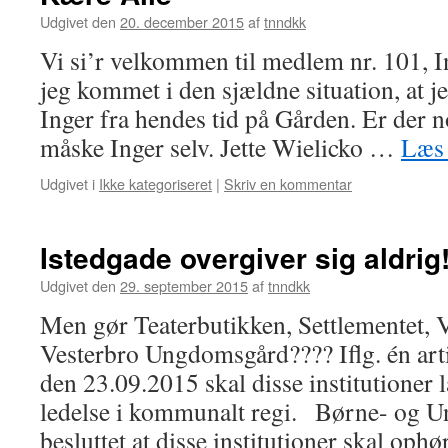
Udgivet den
20. december 2015
af
tnndkk
Vi si’r velkommen til medlem nr. 101, 
jeg kommet i den sjældne situation, at j
Inger fra hendes tid på Gården. Er der 
måske Inger selv. Jette Wielicko …
Læs 
Udgivet i
Ikke kategoriseret
|
Skriv en kommentar
Istedgade overgiver sig aldrig
Udgivet den
29. september 2015
af
tnndkk
Men gør Teaterbutikken, Settlementet, 
Vesterbro Ungdomsgård???? Iflg. én arti
den 23.09.2015 skal disse institutione
ledelse i kommunalt regi. Børne- og 
besluttet at disse institutioner skal oph